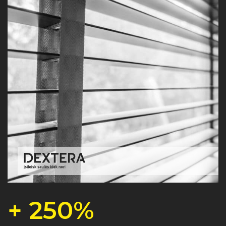
+ 250%
ų