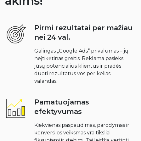
akims!
Pirmi rezultatai per mažiau
nei 24 val.
Galingas „Google Ads“ privalumas – jų
neįtikėtinas greitis. Reklama pasieks
jūsų potencialius klientus ir pradės
duoti rezultatus vos per kelias
valandas.
Pamatuojamas
efektyvumas
Kiekvienas paspaudimas, parodymas ir
konversijos veiksmas yra tiksliai
fiksuojami ir stebimi. Tai leidžia vertinti