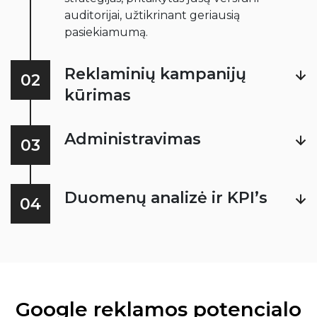
auditorijai, užtikrinant geriausią
pasiekiamumą.
Reklaminių kampanijų
02
kūrimas
Administravimas
03
Duomenų analizė ir KPI’s
04
Google reklamos potencialo