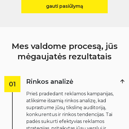
gauti pasiūlymą
Mes valdome procesą, jūs
mėgaujatės rezultatais
Rinkos analizė
01
Prieš pradedant reklamos kampanijas,
atliksime išsamią rinkos analizę, kad
suprastume jūsų tikslinę auditoriją,
konkurentus ir rinkos tendencijas. Tai
padės sukurti efektyvias reklamos
strategijas, pritaikytas jūsų verslui ir