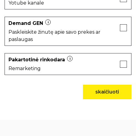
Yotube kanale
Demand GEN
i
Paskleiskite žinutę apie savo prekes ar
paslaugas
Pakartotinė rinkodara
i
Remarketing
skaičiuoti