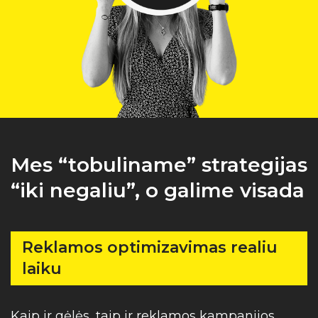
Mes “tobuliname” strategijas
“iki negaliu”, o galime visada
Reklamos optimizavimas realiu
laiku
Kaip ir gėlės, taip ir reklamos kampanijos