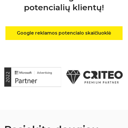
potencialių klientų!
Google reklamos potencialo skaičiuoklė