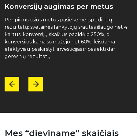
Konversijų augimas per metus
I
i
Per pirmuosius metus pasiekėme įspūdingų
rezultatų: svetainės lankytojų srautas išaugo net 4
P
kartus, konversijų skaičius padidėjo 250%, o
s
konversijos kaina sumažėjo net 60%, leisdama
s
efektyviau paskirstyti investicijas ir pasiekti dar
(
geresnių rezultatų
s
Mes “dieviname” skaičiais