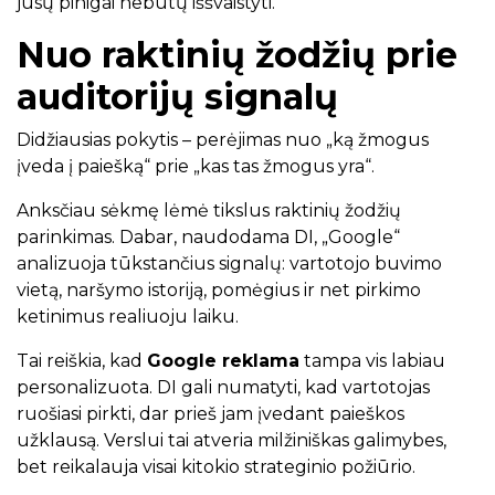
jūsų pinigai nebūtų iššvaistyti.
Nuo raktinių žodžių prie
auditorijų signalų
Didžiausias pokytis – perėjimas nuo „ką žmogus
įveda į paiešką“ prie „kas tas žmogus yra“.
Anksčiau sėkmę lėmė tikslus raktinių žodžių
parinkimas. Dabar, naudodama DI, „Google“
analizuoja tūkstančius signalų: vartotojo buvimo
vietą, naršymo istoriją, pomėgius ir net pirkimo
ketinimus realiuoju laiku.
Tai reiškia, kad
Google reklama
tampa vis labiau
personalizuota. DI gali numatyti, kad vartotojas
ruošiasi pirkti, dar prieš jam įvedant paieškos
užklausą. Verslui tai atveria milžiniškas galimybes,
bet reikalauja visai kitokio strateginio požiūrio.