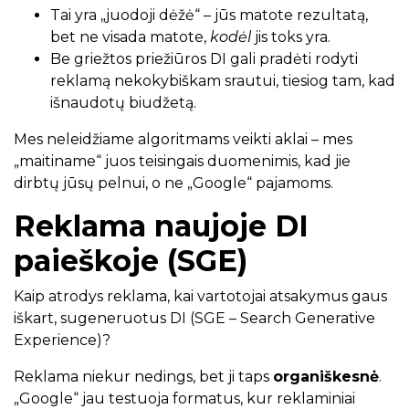
Tai yra „juodoji dėžė“ – jūs matote rezultatą,
bet ne visada matote,
kodėl
jis toks yra.
Be griežtos priežiūros DI gali pradėti rodyti
reklamą nekokybiškam srautui, tiesiog tam, kad
išnaudotų biudžetą.
Mes neleidžiame algoritmams veikti aklai – mes
„maitiname“ juos teisingais duomenimis, kad jie
dirbtų jūsų pelnui, o ne „Google“ pajamoms.
Reklama naujoje DI
paieškoje (SGE)
Kaip atrodys reklama, kai vartotojai atsakymus gaus
iškart, sugeneruotus DI (SGE – Search Generative
Experience)?
Reklama niekur nedings, bet ji taps
organiškesnė
.
„Google“ jau testuoja formatus, kur reklaminiai