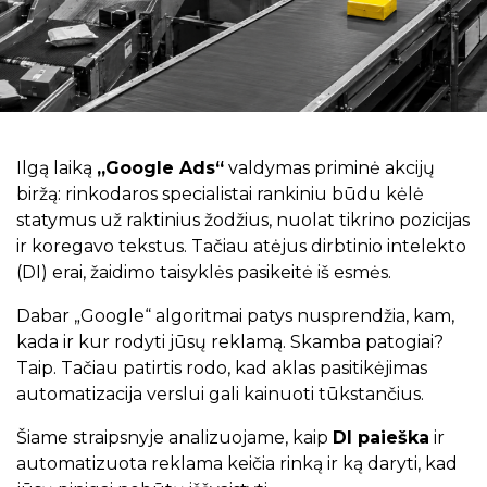
Ilgą laiką
„Google Ads“
valdymas priminė akcijų
biržą: rinkodaros specialistai rankiniu būdu kėlė
statymus už raktinius žodžius, nuolat tikrino pozicijas
ir koregavo tekstus. Tačiau atėjus dirbtinio intelekto
(DI) erai, žaidimo taisyklės pasikeitė iš esmės.
Dabar „Google“ algoritmai patys nusprendžia, kam,
kada ir kur rodyti jūsų reklamą. Skamba patogiai?
Taip. Tačiau patirtis rodo, kad aklas pasitikėjimas
automatizacija verslui gali kainuoti tūkstančius.
Šiame straipsnyje analizuojame, kaip
DI paieška
ir
automatizuota reklama keičia rinką ir ką daryti, kad