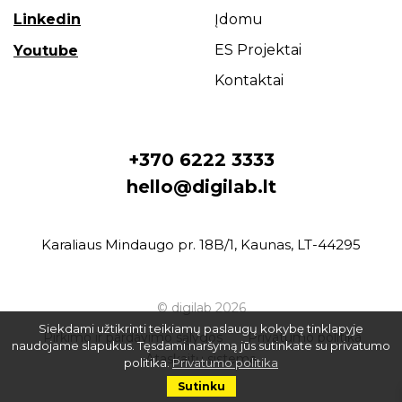
Linkedin
Įdomu
ES Projektai
Youtube
Kontaktai
+370 6222 3333
hello@digilab.lt
Karaliaus Mindaugo pr. 18B/1, Kaunas, LT-44295
© digilab 2026
Siekdami užtikrinti teikiamų paslaugų kokybę tinklapyje
Pirkimo ir pardavimo sąlygos
Privatumo politika
naudojame slapukus. Tęsdami naršymą jūs sutinkate su privatumo
Ataskaitų sistema
politika.
Privatumo politika
Sutinku