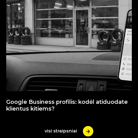
k
Google Business profilis: kodėl atiduodate
Tr
klientus kitiems?
pa
visi straipsniai