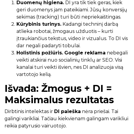
Duomenų higiena.
DI yra tik tiek geras, kiek
geri duomenys jam pateikiami. Jūsų konversijų
sekimas (tracking) turi būti nepriekaištingas.
Kūrybinis turinys.
Kadangi techninį darbą
atlieka robotai, žmogaus užduotis – kurti
įtraukiančius tekstus, video ir vizualus. To DI vis
dar negali padaryti tobulai.
Holistinis požiūris.
Google reklama
nebegali
veikti atskirai nuo socialinių tinklų ar SEO. Visi
kanalai turi veikti išvien, nes DI analizuoja visą
vartotojo kelią.
Išvada: Žmogus + DI =
Maksimalus rezultatas
Dirbtinis intelektas ir
DI paieška
nėra priešai. Tai
galingi varikliai. Tačiau kiekvienam galingam varikliui
reikia patyrusio vairuotojo.