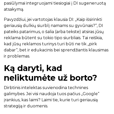
pasiūlymai integruojami tiesiogiai į DI sugeneruotą
atsakymą.
Pavyzdžiui, jei vartotojas klausia DI: „Kaip išsirinkti
geriausią dulkių siurblį namams su gyvūnais?“, DI
pateiks patarimus, o šalia (arba tekste) atsiras jūsų
reklama būtent su tokio tipo siurbliais. Tai reiškia,
kad jūsų reklamos turinys turi būti ne tik „pirk
dabar“, bet ir edukacinis bei sprendžiantis klausimas
ir problemas.
Ką daryti, kad
neliktumėte už borto?
Dirbtinis intelektas suvienodina technines
galimybes. Jei visi naudoja tuos pačius „Google“
įrankius, kas laimi? Laimi tie, kurie turi geriausią
strategiją ir duomenis.